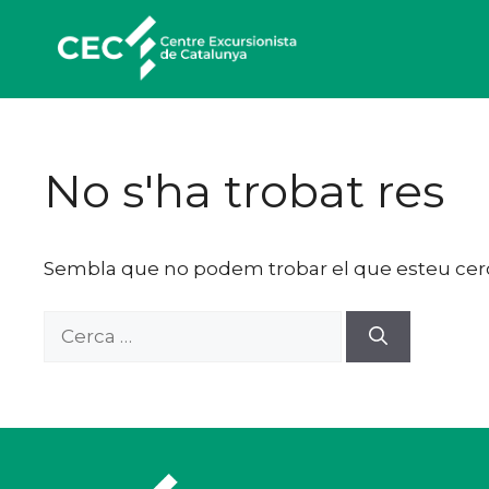
Vés
al
contingut
No s'ha trobat res
Sembla que no podem trobar el que esteu cercan
Cerca: